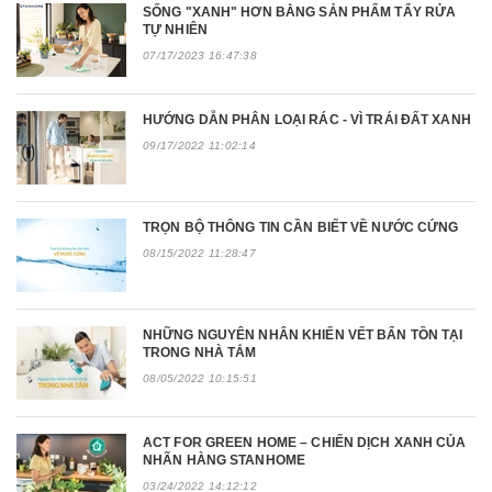
SỐNG "XANH" HƠN BẰNG SẢN PHẨM TẨY RỬA
TỰ NHIÊN
07/17/2023 16:47:38
HƯỚNG DẪN PHÂN LOẠI RÁC - VÌ TRÁI ĐẤT XANH
09/17/2022 11:02:14
TRỌN BỘ THÔNG TIN CẦN BIẾT VỀ NƯỚC CỨNG
08/15/2022 11:28:47
NHỮNG NGUYÊN NHÂN KHIẾN VẾT BẨN TỒN TẠI
TRONG NHÀ TẮM
08/05/2022 10:15:51
ACT FOR GREEN HOME – CHIẾN DỊCH XANH CỦA
NHÃN HÀNG STANHOME
03/24/2022 14:12:12