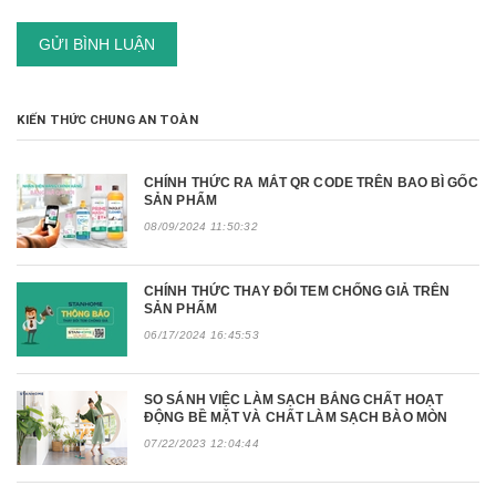
GỬI BÌNH LUẬN
KIẾN THỨC CHUNG AN TOÀN
CHÍNH THỨC RA MẮT QR CODE TRÊN BAO BÌ GỐC
SẢN PHẨM
08/09/2024 11:50:32
CHÍNH THỨC THAY ĐỔI TEM CHỐNG GIẢ TRÊN
SẢN PHẨM
06/17/2024 16:45:53
SO SÁNH VIỆC LÀM SẠCH BẮNG CHẤT HOẠT
ĐỘNG BỀ MẶT VÀ CHẤT LÀM SẠCH BÀO MÒN
07/22/2023 12:04:44