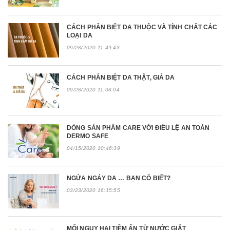
CÁCH PHÂN BIỆT DA THUỘC VÀ TÍNH CHẤT CÁC
LOẠI DA
09/28/2020 11:49:43
CÁCH PHÂN BIỆT DA THẬT, GIẢ DA
09/28/2020 11:08:04
DÒNG SẢN PHẨM CARE VỚI ĐIỀU LỆ AN TOÀN
DERMO SAFE
04/15/2020 10:46:39
NGỨA NGÁY DA … BẠN CÓ BIẾT?
03/23/2020 16:15:55
MỐI NGUY HẠI TIỀM ẨN TỪ NƯỚC GIẶT