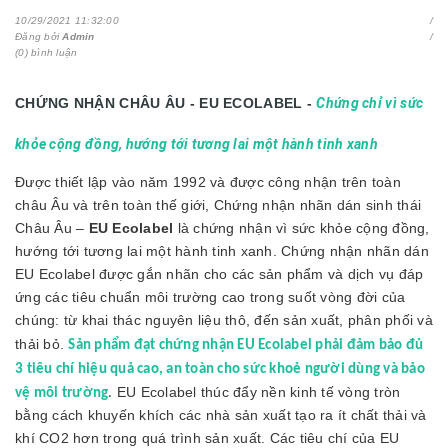
10/29/2021 11:32:00
Đăng bởi
Admin
(0) bình luận
CHỨNG NHẬN CHÂU ÂU -
EU ECOLABEL
-
Chứng chỉ vì sức
khỏe cộng đồng, hướng tới tương lai một hành tinh xanh
Được thiết lập vào năm 1992 và được công nhận trên toàn
châu Âu và trên toàn thế giới, Chứng nhận nhãn dán sinh thái
Châu Âu –
EU Ecolabel
là
chứng nhận vì sức khỏe cộng đồng,
hướng tới tương lai một hành tinh xanh. Chứng nhận nh
ãn dán
EU Ecolabel được gắn nhãn cho các sản phẩm và dịch vụ đáp
ứng các tiêu chuẩn môi trường cao trong suốt vòng đời của
chúng: từ khai thác nguyên liệu thô, đến sản xuất, phân phối và
thải bỏ.
Sản phẩm đạt chứng nhận EU Ecolabel phải đảm bảo đủ
3 tiêu chí hiệu quả cao, an toàn cho sức khoẻ người dùng và bảo
EU Ecolabel thúc đẩy nền kinh tế vòng tròn
vệ môi trường
.
bằng cách khuyến khích các nhà sản xuất tạo ra ít chất thải và
khí CO2 hơn trong quá trình sản xuất. Các tiêu chí của EU