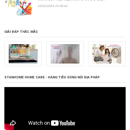
10/22/2019 15:30:41
GIẢI ĐÁP THẮC MẮC
STANHOME HOME CARE - HÀNG TIÊU DÙNG NỘI ĐỊA PHÁP