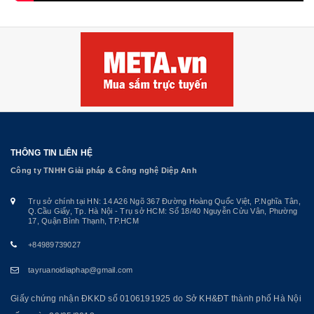
THÔNG TIN LIÊN HỆ
Công ty TNHH Giải pháp & Công nghệ Diệp Anh
Trụ sở chính tại HN: 14 A26 Ngõ 367 Đường Hoàng Quốc Việt, P.Nghĩa Tân,
Q.Cầu Giấy, Tp. Hà Nội - Trụ sở HCM: Số 18/40 Nguyễn Cửu Vân, Phường
17, Quận Bình Thạnh, TP.HCM
+84989739027
tayruanoidiaphap@gmail.com
Giấy chứng nhận ĐKKD số 0106191925 do Sở KH&ĐT thành phố Hà Nội