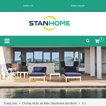
ĐĂNG KÝ
ĐĂNG NHẬP
0
Trang chủ
Chứng nhận an toàn Stanhome đạt được
EU