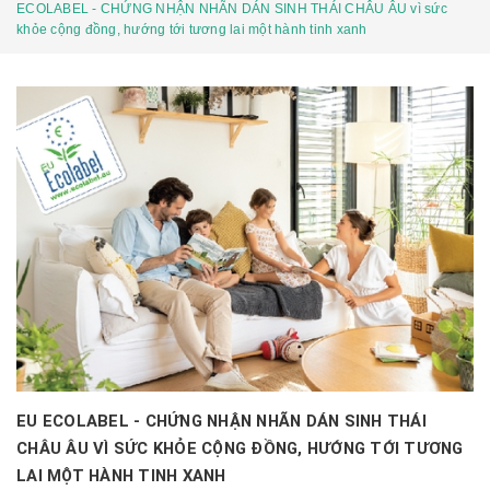
ECOLABEL - CHỨNG NHẬN NHÃN DÁN SINH THÁI CHÂU ÂU vì sức
khỏe cộng đồng, hướng tới tương lai một hành tinh xanh
EU ECOLABEL - CHỨNG NHẬN NHÃN DÁN SINH THÁI
CHÂU ÂU VÌ SỨC KHỎE CỘNG ĐỒNG, HƯỚNG TỚI TƯƠNG
LAI MỘT HÀNH TINH XANH