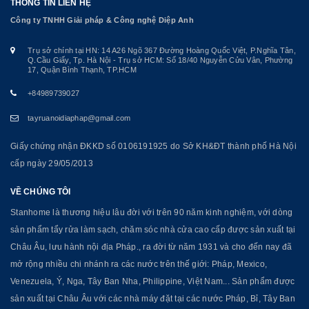
THÔNG TIN LIÊN HỆ
Công ty TNHH Giải pháp & Công nghệ Diệp Anh
Trụ sở chính tại HN: 14 A26 Ngõ 367 Đường Hoàng Quốc Việt, P.Nghĩa Tân,
Q.Cầu Giấy, Tp. Hà Nội - Trụ sở HCM: Số 18/40 Nguyễn Cửu Vân, Phường
17, Quận Bình Thạnh, TP.HCM
+84989739027
tayruanoidiaphap@gmail.com
Giấy chứng nhận ĐKKD số 0106191925 do Sở KH&ĐT thành phố Hà Nội
cấp ngày 29/05/2013
VỀ CHÚNG TÔI
Stanhome là thương hiệu lâu đời với trên 90 năm kinh nghiệm, với dòng
sản phẩm tẩy rửa làm sạch, chăm sóc nhà cửa cao cấp được sản xuất tại
Châu Âu, lưu hành nội địa Pháp., ra đời từ năm 1931 và cho đến nay đã
mở rộng nhiều chi nhánh ra các nước trên thế giới: Pháp, Mexico,
Venezuela, Ý, Nga, Tây Ban Nha, Philippine, Việt Nam... Sản phẩm được
sản xuất tại Châu Âu với các nhà máy đặt tại các nước Pháp, Bỉ, Tây Ban