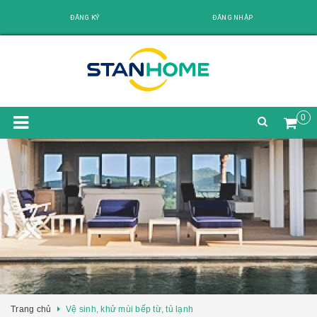
ĐĂNG KÝ
ĐĂNG NHẬP
0
Trang chủ
Vệ sinh, khử mùi bếp từ, tủ lạnh