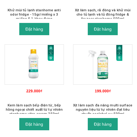
Khử mùi tủ lạnh stanhome anti
Xịt làm sạch, rã đông và khử mùi
odor fridge - 15gr/miếng x 3
cho tủ lạnh và tủ đông fridge &
miếng & 1 khay đựng
frezeer stanhome 500ml
Đặt hàng
Đặt hàng
229.000₫
199.000₫
Kem làm sạch bếp điện từ, bếp
Xịt làm sạch đa năng multi surface
hồng ngoại chiết xuất từ tự nhiên
nguyên liệu từ tự nhiên đạt tiêu
stanhome vitro ceram 250ml
chuẩn ecolabel eu 500ml
Đặt hàng
Đặt hàng