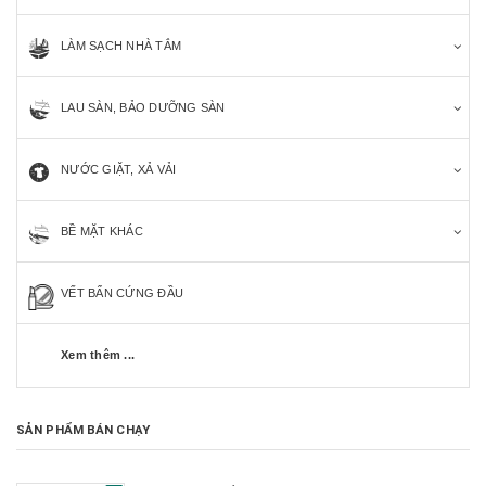
LÀM SẠCH NHÀ TẮM
LAU SÀN, BẢO DƯỠNG SÀN
NƯỚC GIẶT, XẢ VẢI
BỀ MẶT KHÁC
VẾT BẨN CỨNG ĐẦU
Xem thêm ...
SẢN PHẨM BÁN CHẠY