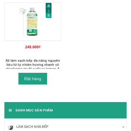
249.000₫
Xịt làm sạch bếp đa năng nguyên
liệu từ tự nhiên hương chanh cỏ
stanhome multi surface lemon &
verbena scent 500ml
Đặt hàng
DANH MỤC SẢN PHẨM
LÀM SẠCH NHÀ BẾP