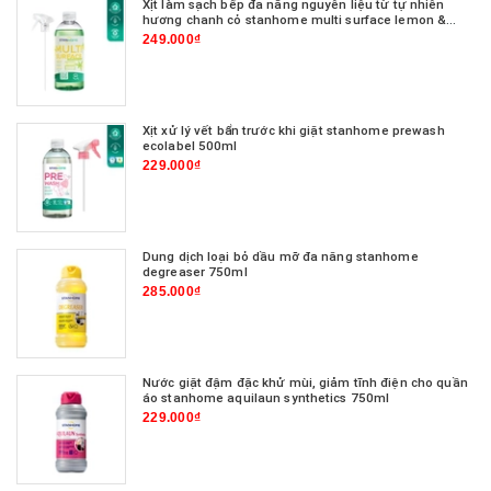
Xịt làm sạch bếp đa năng nguyên liệu từ tự nhiên
hương chanh cỏ stanhome multi surface lemon &
verbena scent 500ml
249.000₫
Xịt xử lý vết bẩn trước khi giặt stanhome prewash
ecolabel 500ml
229.000₫
Dung dịch loại bỏ dầu mỡ đa năng stanhome
degreaser 750ml
285.000₫
Nước giặt đậm đặc khử mùi, giảm tĩnh điện cho quần
áo stanhome aquilaun synthetics 750ml
229.000₫