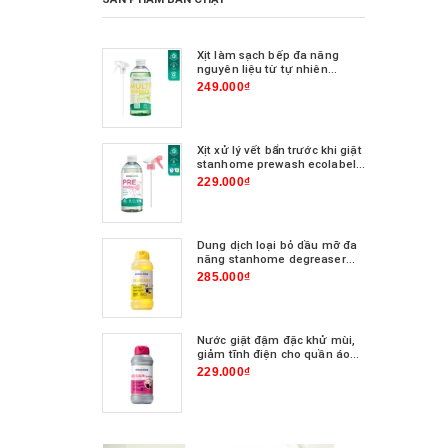
Xịt làm sạch bếp đa năng
nguyên liệu từ tự nhiên
hương chanh cỏ stanhome
249.000₫
multi surface lemon &
verbena scent 500ml
Xịt xử lý vết bẩn trước khi giặt
stanhome prewash ecolabel
500ml
229.000₫
Dung dịch loại bỏ dầu mỡ đa
năng stanhome degreaser
750ml
285.000₫
Nước giặt đậm đặc khử mùi,
giảm tĩnh điện cho quần áo
stanhome aquilaun
229.000₫
synthetics 750ml