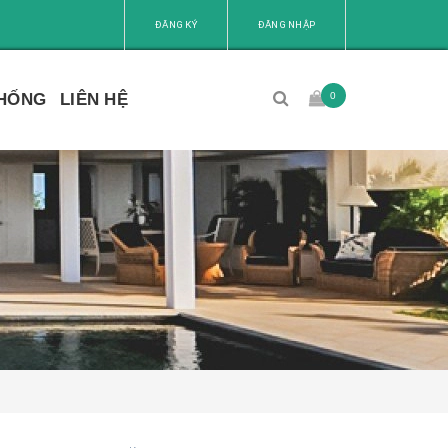
ĐĂNG KÝ
ĐĂNG NHẬP
0
THỐNG
LIÊN HỆ