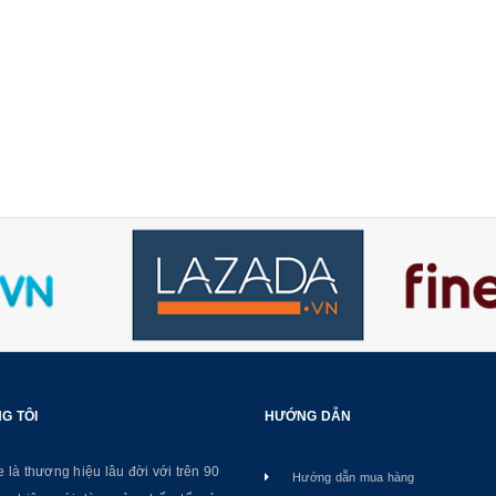
G TÔI
HƯỚNG DẪN
là thương hiệu lâu đời với trên 90
Hướng dẫn mua hàng