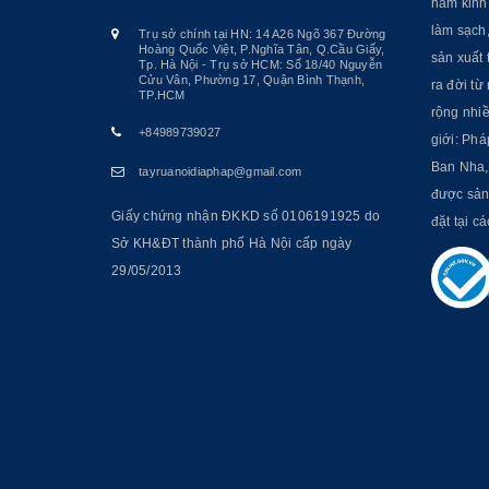
năm kinh
làm sạch
Trụ sở chính tại HN: 14 A26 Ngõ 367 Đường
Hoàng Quốc Việt, P.Nghĩa Tân, Q.Cầu Giấy,
sản xuất 
Tp. Hà Nội - Trụ sở HCM: Số 18/40 Nguyễn
Cửu Vân, Phường 17, Quận Bình Thạnh,
ra đời t
TP.HCM
rộng nhiề
+84989739027
giới: Phá
Ban Nha, 
tayruanoidiaphap@gmail.com
được sản
Giấy chứng nhận ĐKKD số 0106191925 do
đặt tại c
Sở KH&ĐT thành phố Hà Nội cấp ngày
29/05/2013