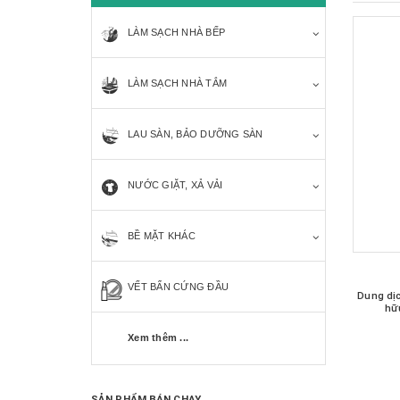
LÀM SẠCH NHÀ BẾP
LÀM SẠCH NHÀ TẮM
LAU SÀN, BẢO DƯỠNG SÀN
NƯỚC GIẶT, XẢ VẢI
BỀ MẶT KHÁC
VẾT BẨN CỨNG ĐẦU
Dung dị
hữ
Xem thêm ...
SẢN PHẨM BÁN CHẠY