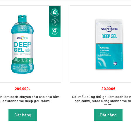
289.000₫
20.000₫
ch làm sạch chuyên sâu cho nhà tắm
Gói mẫu dùng thử gel làm sạch đa 
u cơ stanhome deep gel 750ml
cặn canxi, nước cứng stanhome d
25ml
Đặt hàng
Đặt hàng