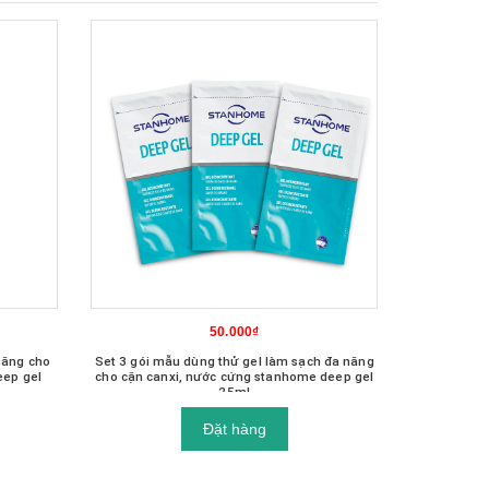
50.000₫
năng cho
Set 3 gói mẫu dùng thử gel làm sạch đa năng
eep gel
cho cặn canxi, nước cứng stanhome deep gel
25ml
Đặt hàng