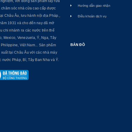
 nghiệm, với dòng sản phẩm tẩy rửa
Hướng dẫn giao nhận
, chăm sóc nhà cửa cao cấp được
tại Châu Âu, lưu hành nội địa Pháp.,
Điều khoản dịch vụ
ừ năm 1931 và cho đến nay đã mở
u chi nhánh ra các nước trên thế
p, Mexico, Venezuela, Ý, Nga, Tây
BẢN ĐỒ
Philippine, Việt Nam... Sản phẩm
 xuất tại Châu Âu với các nhà máy
ác nước Pháp, Bỉ, Tây Ban Nha và Ý.