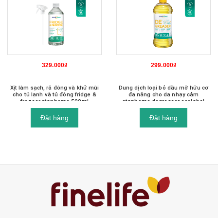
HẾT HÀNG
299.000₫
299.000₫
Dung dịch loại bỏ dầu mỡ hữu cơ
Xịt làm sạch bếp nướng bbq, lò
đa năng cho da nhạy cảm
sưởi tiêu chuẩn air score label a+
stanhome degreaser ecolabel
stanhome fireplace & bbq cleaner
750ml
500ml-mẫu mới có qr
Đặt hàng
Đặt hàng