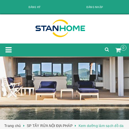
ĐĂNG KÝ
ĐĂNG NHẬP
0
Trang chủ
SP TẨY RỬA NỘI ĐỊA PHÁP
Kem dưỡng làm sạch đồ da