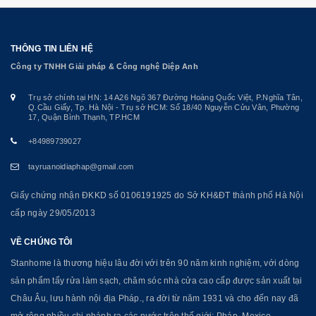
THÔNG TIN LIÊN HỆ
Công ty TNHH Giải pháp & Công nghệ Diệp Anh
Trụ sở chính tại HN: 14 A26 Ngõ 367 Đường Hoàng Quốc Việt, P.Nghĩa Tân,
Q.Cầu Giấy, Tp. Hà Nội - Trụ sở HCM: Số 18/40 Nguyễn Cửu Vân, Phường
17, Quận Bình Thạnh, TP.HCM
+84989739027
tayruanoidiaphap@gmail.com
Giấy chứng nhận ĐKKD số 0106191925 do Sở KH&ĐT thành phố Hà Nội
cấp ngày 29/05/2013
VỀ CHÚNG TÔI
Stanhome là thương hiệu lâu đời với trên 90 năm kinh nghiệm, với dòng
sản phẩm tẩy rửa làm sạch, chăm sóc nhà cửa cao cấp được sản xuất tại
Châu Âu, lưu hành nội địa Pháp., ra đời từ năm 1931 và cho đến nay đã
mở rộng nhiều chi nhánh ra các nước trên thế giới: Pháp, Mexico,