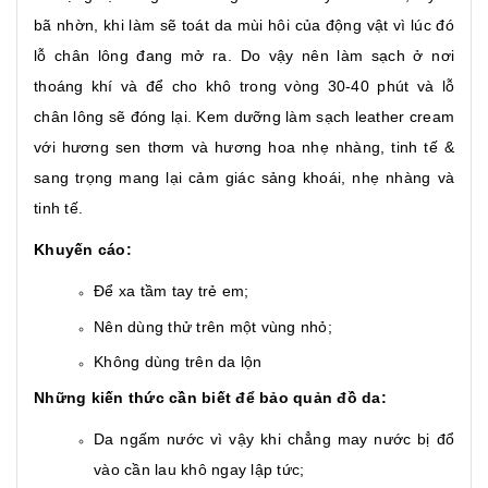
bã nhờn, khi làm sẽ toát da mùi hôi của động vật vì lúc đó
lỗ chân lông đang mở ra. Do vậy nên làm sạch ở nơi
thoáng khí và để cho khô trong vòng 30-40 phút và lỗ
chân lông sẽ đóng lại. Kem dưỡng làm sạch leather cream
với hương sen thơm
và hương hoa nhẹ nhàng, tinh tế &
sang trọng
mang lại cảm giác sảng khoái, nhẹ nhàng và
tinh tế.
Khuyến cáo:
Để xa tầm tay trẻ em;
Nên dùng thử trên một vùng nhỏ;
Không dùng trên da lộn
Những kiến thức cần biết để bảo quản đồ da:
Da ngấm nước vì vậy khi chẳng may nước bị đổ
vào cần lau khô ngay lập tức;