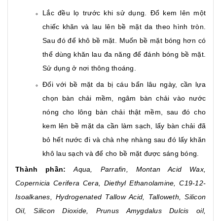
Lắc đều lọ trước khi sử dụng. Đổ kem lên một
chiếc khăn và lau lên bề mặt da theo hình tròn.
Sau đó để khô bề mặt. Muốn bề mặt bóng hơn có
thể dùng khăn lau đa năng để đánh bóng bề mặt.
Sử dụng ở nơi thông thoáng.
Đối với bề mặt da bị cáu bẩn lâu ngày, cần lựa
chọn bàn chải mềm, ngâm bàn chải vào nước
nóng cho lông bàn chải thật mềm, sau đó cho
kem lên bề mặt da cần làm sạch, lấy bàn chải đã
bỏ hết nước đi và chà nhẹ nhàng sau đó lấy khăn
khô lau sạch và để cho bề mặt được sáng bóng.
Thành phần:
Aqua, Parrafin, Montan Acid Wax,
Copernicia Cerifera Cera, Diethyl Ethanolamine, C19-12-
Isoalkanes, Hydrogenated Tallow Acid, Talloweth, Silicon
Oil, Silicon Dioxide, Prunus Amygdalus Dulcis oil,