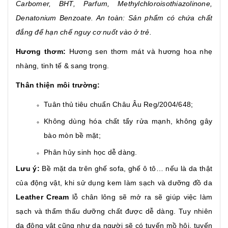
Carbomer, BHT, Parfum, Methylchloroisothiazolinone,
Denatonium Benzoate. An toàn: Sản phẩm có chứa chất
đắng để hạn chế nguy cơ nuốt vào ở trẻ.
Hương thơm:
Hương sen thơm mát và hương hoa nhẹ
nhàng, tinh tế & sang trọng
.
Thân thiện môi trường:
Tuân thủ tiêu chuẩn Châu Âu Reg/2004/648;
Không dùng hóa chất tẩy rửa mạnh, không gây
bào mòn bề mặt;
Phân hủy sinh học dễ dàng.
Lưu ý:
Bề mặt da trên ghế sofa, ghế ô tô… nếu là da thật
của động vật, khi sử dụng kem làm sạch và dưỡng đồ da
Leather Cream
lỗ chân lông sẽ mở ra sẽ giúp việc làm
sạch và thẩm thấu dưỡng chất được dễ dàng. Tuy nhiên
da động vật cũng như da người sẽ có tuyến mồ hôi, tuyến