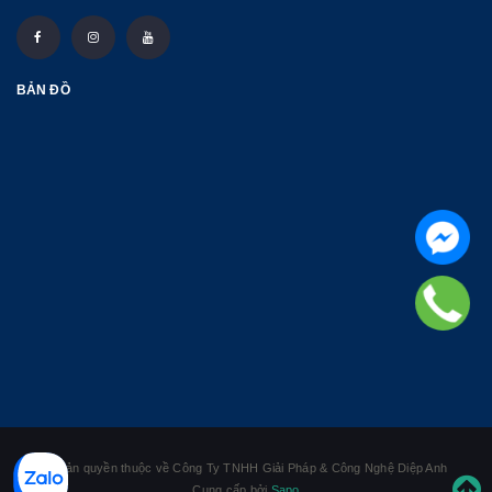
BẢN ĐỒ
© Bản quyền thuộc về Công Ty TNHH Giải Pháp & Công Nghệ Diệp Anh
Cung cấp bởi
Sapo