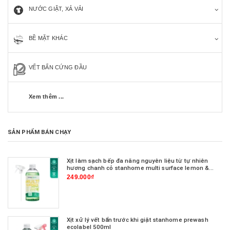
NƯỚC GIẶT, XẢ VẢI
BỀ MẶT KHÁC
VẾT BẨN CỨNG ĐẦU
Xem thêm ...
SẢN PHẨM BÁN CHẠY
Xịt làm sạch bếp đa năng nguyên liệu từ tự nhiên
hương chanh cỏ stanhome multi surface lemon &
verbena scent 500ml
249.000₫
Xịt xử lý vết bẩn trước khi giặt stanhome prewash
ecolabel 500ml