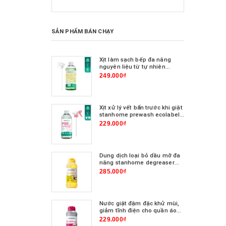
SẢN PHẨM BÁN CHẠY
Xịt làm sạch bếp đa năng
nguyên liệu từ tự nhiên
hương chanh cỏ stanhome
249.000₫
multi surface lemon &
verbena scent 500ml
Xịt xử lý vết bẩn trước khi giặt
stanhome prewash ecolabel
500ml
229.000₫
Dung dịch loại bỏ dầu mỡ đa
năng stanhome degreaser
750ml
285.000₫
Nước giặt đậm đặc khử mùi,
giảm tĩnh điện cho quần áo
stanhome aquilaun
229.000₫
synthetics 750ml