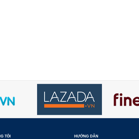
G TÔI
HƯỚNG DẪN