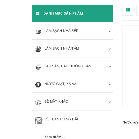
DANH MỤC SẢN PHẨM
LÀM SẠCH NHÀ BẾP
LÀM SẠCH NHÀ TẮM
LAU SÀN, BẢO DƯỠNG SÀN
NƯỚC GIẶT, XẢ VẢI
BỀ MẶT KHÁC
VẾT BẨN CỨNG ĐẦU
Nước rửa
Xem thêm ...