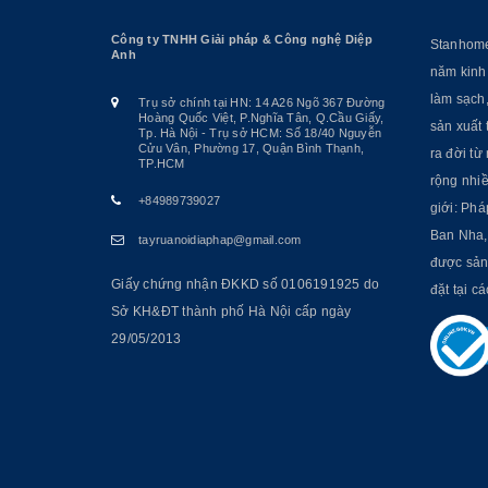
Công ty TNHH Giải pháp & Công nghệ Diệp
Stanhome 
Anh
năm kinh
làm sạch
Trụ sở chính tại HN: 14 A26 Ngõ 367 Đường
Hoàng Quốc Việt, P.Nghĩa Tân, Q.Cầu Giấy,
sản xuất 
Tp. Hà Nội - Trụ sở HCM: Số 18/40 Nguyễn
Cửu Vân, Phường 17, Quận Bình Thạnh,
ra đời t
TP.HCM
rộng nhiề
+84989739027
giới: Phá
Ban Nha, 
tayruanoidiaphap@gmail.com
được sản
Giấy chứng nhận ĐKKD số 0106191925 do
đặt tại c
Sở KH&ĐT thành phố Hà Nội cấp ngày
29/05/2013