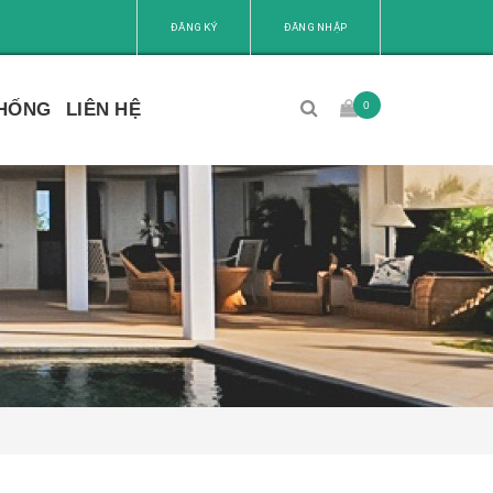
ĐĂNG KÝ
ĐĂNG NHẬP
0
THỐNG
LIÊN HỆ