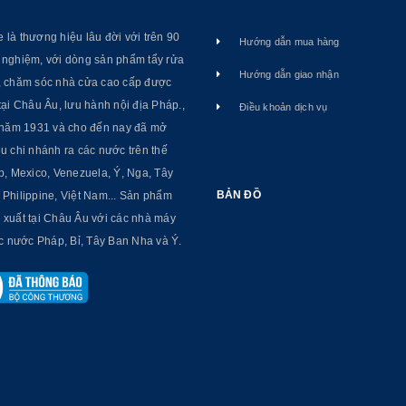
là thương hiệu lâu đời với trên 90
Hướng dẫn mua hàng
 nghiệm, với dòng sản phẩm tẩy rửa
Hướng dẫn giao nhận
, chăm sóc nhà cửa cao cấp được
tại Châu Âu, lưu hành nội địa Pháp.,
Điều khoản dịch vụ
ừ năm 1931 và cho đến nay đã mở
u chi nhánh ra các nước trên thế
p, Mexico, Venezuela, Ý, Nga, Tây
BẢN ĐỒ
Philippine, Việt Nam... Sản phẩm
 xuất tại Châu Âu với các nhà máy
ác nước Pháp, Bỉ, Tây Ban Nha và Ý.