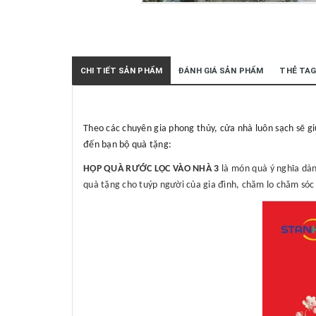
CHI TIẾT SẢN PHẨM
ĐÁNH GIÁ SẢN PHẨM
THẺ TA
Theo các chuyên gia phong thủy, cửa nhà luôn sạch sẽ
g
đến bạn bộ quà tặng:
HỘP QUÀ RƯỚC LỘC VÀO NHÀ 3
là món quà ý nghĩa dàn
quà tặng cho tuýp người của gia đình, chăm lo chăm sóc 