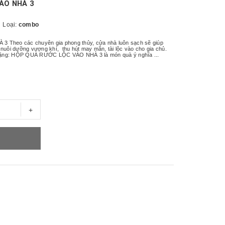
ÀO NHÀ 3
Loại:
combo
heo các chuyên gia phong thủy, cửa nhà luôn sạch sẽ giúp
nuôi dưỡng vượng khí, thu hút may mắn, tài lộc vào cho gia chủ.
à tặng: HỘP QUÀ RƯỚC LỘC VÀO NHÀ 3 là món quà ý nghĩa ...
+