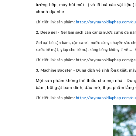
tường bếp, máy hút mùi...) và tất cả các vật liệu (
chanh dịu nhe.
Chi tiết link sản phẩm:
https://tayruanoidiaphap.com/d
2. Deep gel – Gel làm sạch cặn canxi nước cứng đa nă
Gel oại bỏ cặn bám, cặn canxi, nước cứng chuyên sâu chứ
xước bề mặt, giúp cho bề mặt sáng bóng không tì vết...
Chi tiết link sản phẩm: https://tayruanoidiaphap.com/
3. Machine Booster – Dung dịch vệ sinh lồng giặt, má
Một sản phẩm không thể thiếu cho mọi nhà - Dung 
bám, bột giặt bám dính, dầu mỡ, thực phẩm lắng 
Chi tiết link sản phẩm:
https://tayruanoidiaphap.com/du