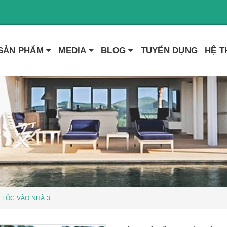
SẢN PHẨM
MEDIA
BLOG
TUYỂN DỤNG
HỆ 
 LỘC VÀO NHÀ 3