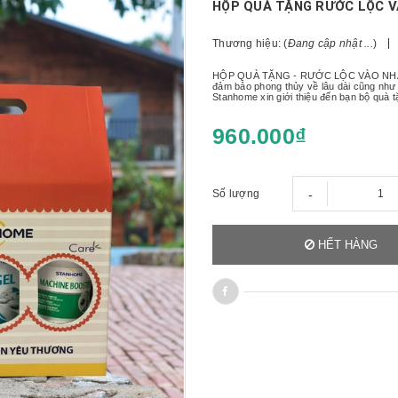
HỘP QUÀ TẶNG RƯỚC LỘC V
Thương hiệu: (
Đang cập nhật ...
)
HỘP QUÀ TẶNG - RƯỚC LỘC VÀO NHÀ 3 T
đảm bảo phong thủy về lâu dài cũng như 
Stanhome xin giới thiệu đến bạn bộ qu
960.000₫
-
Số lượng
HẾT HÀNG