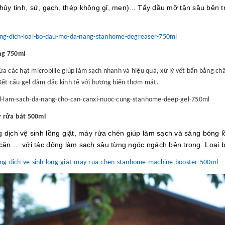
thủy tinh, sứ, gạch, thép không gỉ, men)...
Tẩy dầu mỡ tận sâu bên t
ung-dich-loai-bo-dau-mo-da-nang-stanhome-degreaser-750ml
ng 750ml
a các hạt microbille giúp làm sạch nhanh và hiệu quả, xử lý vết bẩn bằng ch
 Kết cấu gel đậm đặc kinh tế với hương biển thơm mát.
gel-lam-sach-da-nang-cho-can-canxi-nuoc-cung-stanhome-deep-gel-750ml
y rửa bát 500ml
dịch vệ sinh lồng giặt, máy rửa chén giúp làm sạch và sáng bóng l
cặn…. với tác động làm sạch sâu từng ngóc ngách bên trong. Loại b
ng-dich-ve-sinh-long-giat-may-rua-chen-stanhome-machine-booster-500ml