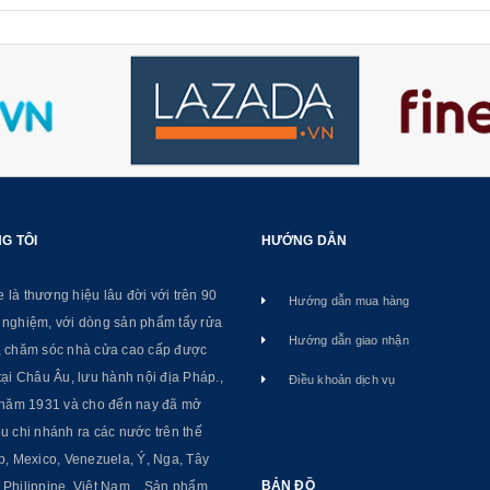
G TÔI
HƯỚNG DẪN
là thương hiệu lâu đời với trên 90
Hướng dẫn mua hàng
 nghiệm, với dòng sản phẩm tẩy rửa
Hướng dẫn giao nhận
, chăm sóc nhà cửa cao cấp được
tại Châu Âu, lưu hành nội địa Pháp.,
Điều khoản dịch vụ
ừ năm 1931 và cho đến nay đã mở
u chi nhánh ra các nước trên thế
p, Mexico, Venezuela, Ý, Nga, Tây
BẢN ĐỒ
Philippine, Việt Nam... Sản phẩm