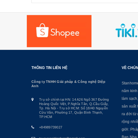
THÔNG TIN LIÊN HỆ
VỀ CHÚN
Công ty TNHH Giải pháp & Công nghệ Diệp
Stanhome 
Anh
năm kinh
làm sạch
Trụ sở chính tại HN: 14 A26 Ngõ 367 Đường
Hoàng Quốc Việt, P.Nghĩa Tân, Q.Cầu Giấy,
sản xuất 
Tp. Hà Nội - Trụ sở HCM: Số 18/40 Nguyễn
Cửu Vân, Phường 17, Quận Bình Thạnh,
ra đời t
TP.HCM
rộng nhiề
+84989739027
giới: Phá
Ban Nha, 