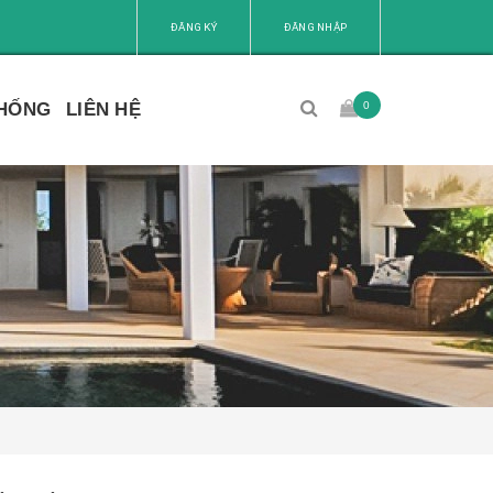
ĐĂNG KÝ
ĐĂNG NHẬP
0
THỐNG
LIÊN HỆ