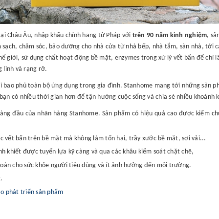
tại Châu Âu, nhập khẩu chính hãng từ Pháp với
trên 90 năm kinh nghiệm
, sả
 sạch, chăm sóc, bảo dưỡng cho nhà cửa từ nhà bếp, nhà tắm, sàn nhà, tới c
ế giởi, sử dụng chất hoạt động bề mặt, enzymes trong xử lý vết bẩn để chỉ l
 linh và rạng rỡ.
ãi bao phủ toàn bộ ứng dụng trong gia đình. Stanhome mang tới những sản p
bạn có nhiều thời gian hơn để tận hưởng cuộc sống và chia sẻ nhiều khoảnh k
 hàng đầu của nhãn hàng Stanhome. Sản phẩm có hiệu quả cao được kiểm chứ
c vết bẩn trên bề mặt mà không làm tổn hại, trầy xước bề mặt, sợi vải...
inh khiết được tuyển lựa kỹ càng và qua các khâu kiểm soát chặt chẽ,
toàn cho sức khỏe người tiêu dùng và ít ảnh hưởng đến môi trường.
.
ào phát triển sản phẩm